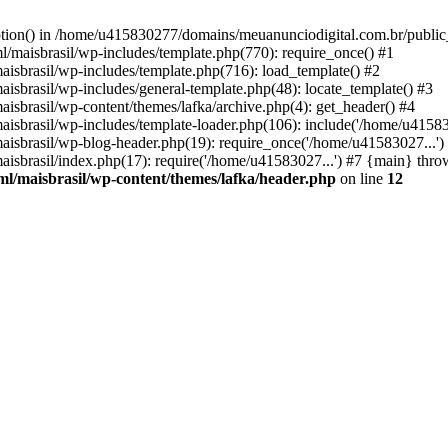
option() in /home/u415830277/domains/meuanunciodigital.com.br/public_
maisbrasil/wp-includes/template.php(770): require_once() #1
sbrasil/wp-includes/template.php(716): load_template() #2
brasil/wp-includes/general-template.php(48): locate_template() #3
sbrasil/wp-content/themes/lafka/archive.php(4): get_header() #4
sbrasil/wp-includes/template-loader.php(106): include('/home/u415830
sbrasil/wp-blog-header.php(19): require_once('/home/u41583027...')
sbrasil/index.php(17): require('/home/u41583027...') #7 {main} thro
l/maisbrasil/wp-content/themes/lafka/header.php
on line
12