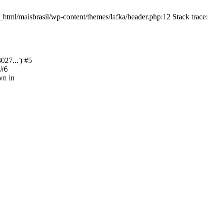
html/maisbrasil/wp-content/themes/lafka/header.php:12 Stack trace:
27...') #5
 #6
wn in