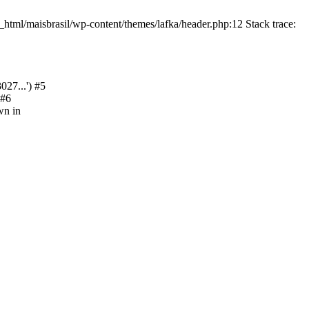
html/maisbrasil/wp-content/themes/lafka/header.php:12 Stack trace:
27...') #5
 #6
wn in