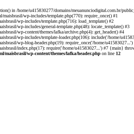
option() in /home/u415830277/domains/meuanunciodigital.com.br/public_
maisbrasil/wp-includes/template.php(770): require_once() #1
sbrasil/wp-includes/template.php(716): load_template() #2
brasil/wp-includes/general-template.php(48): locate_template() #3
sbrasil/wp-content/themes/lafka/archive.php(4): get_header() #4
sbrasil/wp-includes/template-loader.php(106): include('/home/u415830
sbrasil/wp-blog-header.php(19): require_once('/home/u41583027...')
sbrasil/index.php(17): require('/home/u41583027...') #7 {main} thro
l/maisbrasil/wp-content/themes/lafka/header.php
on line
12