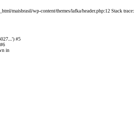
html/maisbrasil/wp-content/themes/lafka/header.php:12 Stack trace:
27...') #5
 #6
wn in