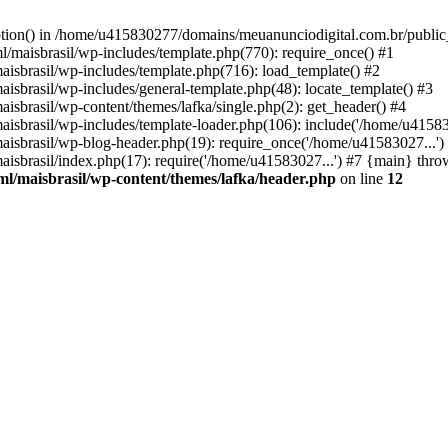
option() in /home/u415830277/domains/meuanunciodigital.com.br/public_
maisbrasil/wp-includes/template.php(770): require_once() #1
sbrasil/wp-includes/template.php(716): load_template() #2
brasil/wp-includes/general-template.php(48): locate_template() #3
brasil/wp-content/themes/lafka/single.php(2): get_header() #4
sbrasil/wp-includes/template-loader.php(106): include('/home/u415830
sbrasil/wp-blog-header.php(19): require_once('/home/u41583027...')
sbrasil/index.php(17): require('/home/u41583027...') #7 {main} thro
l/maisbrasil/wp-content/themes/lafka/header.php
on line
12